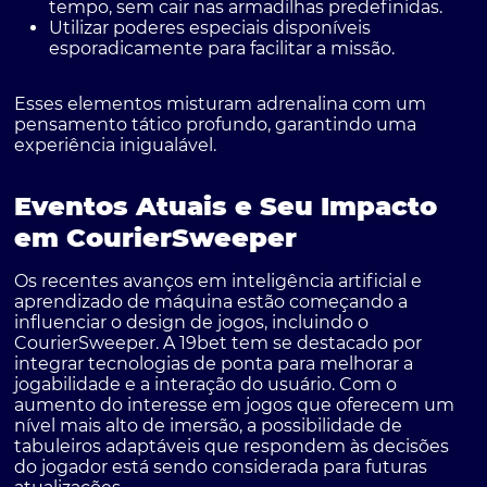
tempo, sem cair nas armadilhas predefinidas.
Utilizar poderes especiais disponíveis
esporadicamente para facilitar a missão.
Esses elementos misturam adrenalina com um
pensamento tático profundo, garantindo uma
experiência inigualável.
Eventos Atuais e Seu Impacto
em CourierSweeper
Os recentes avanços em inteligência artificial e
aprendizado de máquina estão começando a
influenciar o design de jogos, incluindo o
CourierSweeper. A 19bet tem se destacado por
integrar tecnologias de ponta para melhorar a
jogabilidade e a interação do usuário. Com o
aumento do interesse em jogos que oferecem um
nível mais alto de imersão, a possibilidade de
tabuleiros adaptáveis que respondem às decisões
do jogador está sendo considerada para futuras