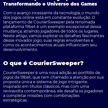
Transformando o Universo dos Games
Com o avanço incessante da tecnologia, o mundo
dos jogos online está em constante evolução. O
lançamento de
CourierSweeper
pela renomada
plataforma
19bet
é um exemplo excepcional dessa
mudança, atraindo jogadores de todos os lugares.
Neste artigo, vamos explorar os detalhes fascinantes
desse inovador jogo, suas regras envolventes e
como os acontecimentos atuais influenciam seu
desenvolvimento.
O que é CourierSweeper?
CourierSweeper é uma nova adição ao portfólio de
jogos da 19bet, que tem chamado a atenção por sua
proposta única e sistema de jogo intrigante.
Inspirado em títulos clássicos, mas com uma
reviravolta contemporânea, ele desafia os jogadores
a completar missões com combinações
estratégicas.