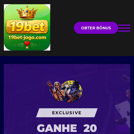
OBTER BÔNUS
EXCLUSIVE
GANHE
20