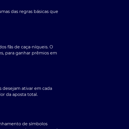
gumas das regras básicas que
dos fãs de caça-níqueis. O
mões, para ganhar prêmios em
s desejam ativar em cada
r da aposta total.
alinhamento de símbolos