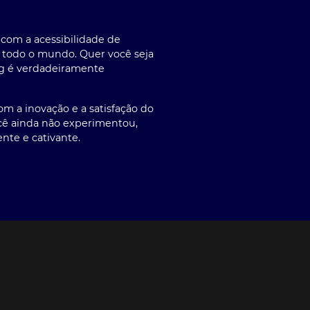
com a acessibilidade de
e todo o mundo. Quer você seja
ng é verdadeiramente
m a inovação e a satisfação do
cê ainda não experimentou,
ente e cativante.