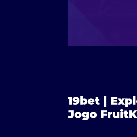
19bet | Ex
Jogo FruitK