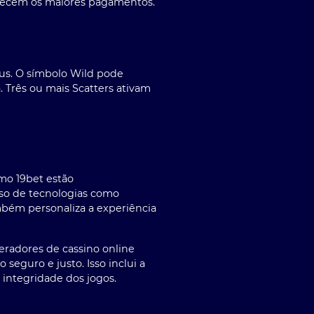
ferecem os maiores pagamentos.
nus. O símbolo Wild pode
 Três ou mais Scatters ativam
omo 19bet estão
uso de tecnologias como
mbém personaliza a experiência
eradores de cassino online
eguro e justo. Isso inclui a
 integridade dos jogos.