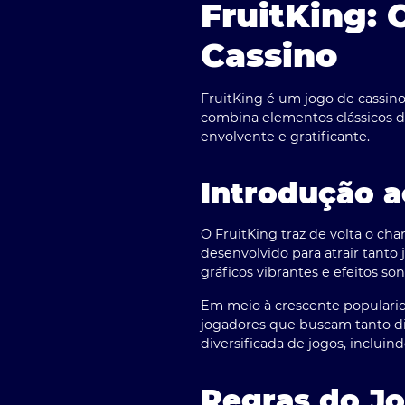
FruitKing:
Cassino
FruitKing é um jogo de cassin
combina elementos clássicos d
envolvente e gratificante.
Introdução a
O FruitKing traz de volta o c
desenvolvido para atrair tanto
gráficos vibrantes e efeitos s
Em meio à crescente popularid
jogadores que buscam tanto d
diversificada de jogos, incluin
Regras do Jo