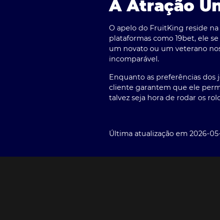
A Atração Un
O apelo do FruitKing reside n
plataformas como 19bet, ele se
um novato ou um veterano nos 
incomparável.
Enquanto as preferências dos j
cliente garantem que ele perm
talvez seja hora de rodar os ro
Última atualização em 2026-05