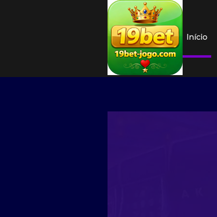
Início