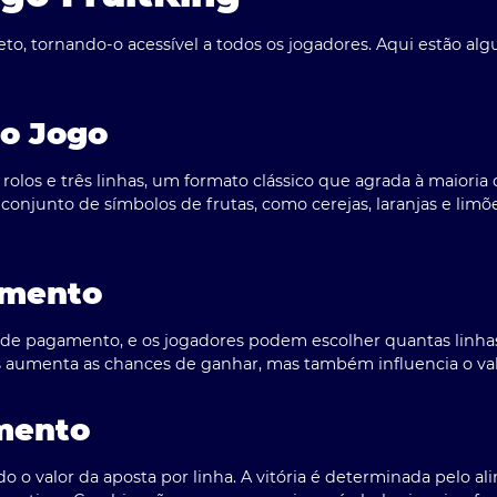
reto, tornando-o acessível a todos os jogadores. Aqui estão al
do Jogo
olos e três linhas, um formato clássico que agrada à maioria 
m conjunto de símbolos de frutas, como cerejas, laranjas e li
amento
as de pagamento, e os jogadores podem escolher quantas linha
 aumenta as chances de ganhar, mas também influencia o valo
mento
o o valor da aposta por linha. A vitória é determinada pelo 