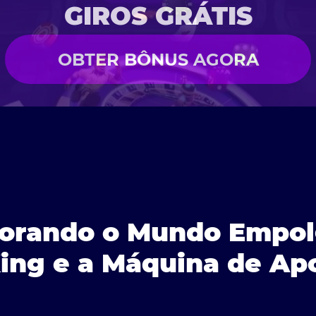
GIROS GRÁTIS
OBTER BÔNUS AGORA
plorando o Mundo Empo
ing e a Máquina de Ap