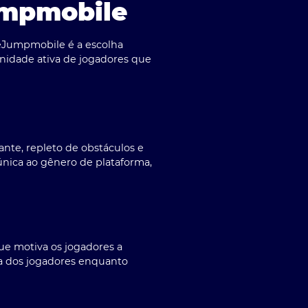
umpmobile
eJumpmobile
é a escolha
unidade ativa de jogadores que
te, repleto de obstáculos e
única ao gênero de plataforma,
que motiva os jogadores a
ia dos jogadores enquanto