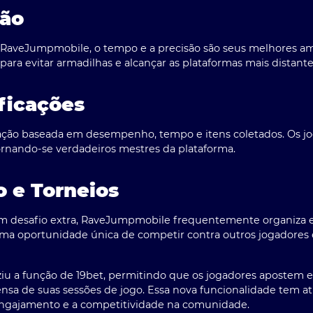
são
 RaveJumpmobile, o tempo e a precisão são seus melhores a
ara evitar armadilhas e alcançar as plataformas mais distante
ificações
ação baseada em desempenho, tempo e itens coletados. Os 
tornando-se verdadeiros mestres da plataforma.
o e Torneios
 desafio extra, RaveJumpmobile frequentemente organiza ev
a oportunidade única de competir contra outros jogadores 
iu a função de
19bet
, permitindo que os jogadores apostem
sa de suas sessões de jogo. Essa nova funcionalidade tem at
ngajamento e a competitividade na comunidade.