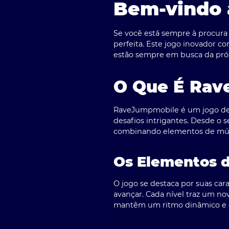
Bem-vindo 
Se você está sempre à procura
perfeita. Este jogo inovador c
estão sempre em busca da pró
O Que É Rav
RaveJumpmobile é um jogo de p
desafios intrigantes. Desde o
combinando elementos de músi
Os Elementos 
O jogo se destaca por suas cara
avançar. Cada nível traz um no
mantêm um ritmo dinâmico e 