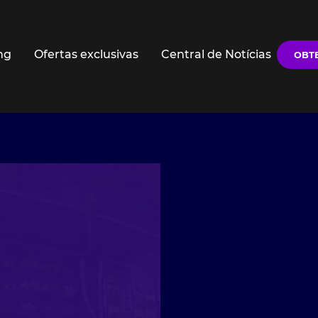
ng
Ofertas exclusivas
Central de Notícias
OBT