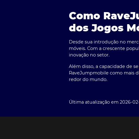
Como RaveJu
dos Jogos M
Desde sua introdução no merca
móveis. Com a crescente popul
inovação no setor.
Além disso, a capacidade de 
RaveJumpmobile como mais do 
redor do mundo.
Última atualização em 2026-02