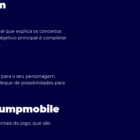
em
l que explica os conceitos
 objetivo principal é completar
.
o para o seu personagem.
leque de possibilidades para
Jumpmobile
tais do jogo, que são