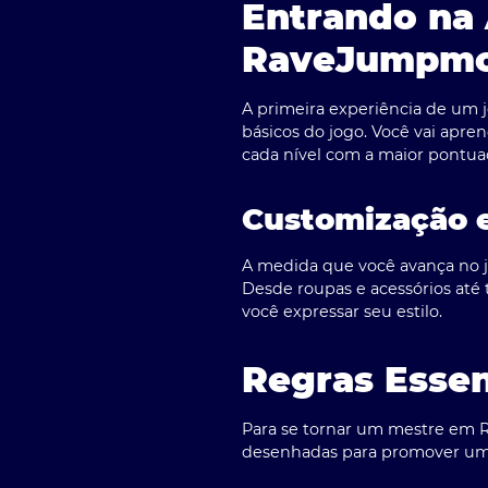
Entrando na 
RaveJumpmo
A primeira experiência de um
básicos do jogo. Você vai apren
cada nível com a maior pontua
Customização 
A medida que você avança no j
Desde roupas e acessórios até 
você expressar seu estilo.
Regras Esse
Para se tornar um mestre em 
desenhadas para promover um 