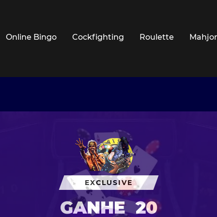
Online Bingo
Cockfighting
Roulette
Mahjo
EXCLUSIVE
GANHE
20