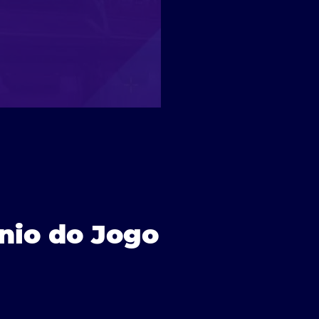
ínio do Jogo