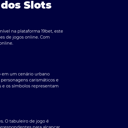
dos Slots
ível na plataforma 19bet, este
es de jogos online. Com
online.
do em um cenário urbano
 personagens carismáticos e
s e os símbolos representam
s. O tabuleiro de jogo é
orrespondentes para alcançar