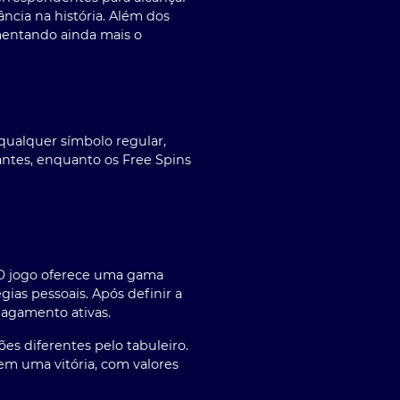
ncia na história. Além dos
mentando ainda mais o
 qualquer símbolo regular,
ntes, enquanto os Free Spins
. O jogo oferece uma gama
gias pessoais. Após definir a
pagamento ativas.
s diferentes pelo tabuleiro.
em uma vitória, com valores