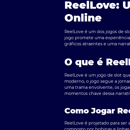
ReelLove: 
Online
ReelLove é um dos jogos de slo
jogo promete uma experiência
gráficos atraentes e uma narra
O que é Ree
ReelLove é um jogo de slot qu
moderno, o jogo segue a jorna
uma trama envolvente, os joga
momentos chave dessa narrati
Como Jogar Re
ReelLove é projetado para ser 
composto por bobinas e linhas