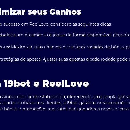
imizar seus Ganhos
e sucesso em ReelLove, considere as seguintes dicas:
abeleça um orçamento e jogue de forma responsável para pro
ônus:
Maximizar suas chances durante as rodadas de bônus p
tratégias de aposta:
Ajustar suas apostas a cada rodada pode 
 19bet e ReelLove
assino online bem estabelecida, oferecendo uma ampla gama d
suporte confiável aos clientes, a 19bet garante uma experiênci
ece bônus e promoções regulares para jogadores novos e exis