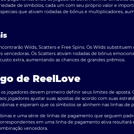
ariedade de símbolos, cada um com seu próprio valor e importâ
especiais que ativam rodadas de bônus e multiplicadores, au
is
ncontrarão Wilds, Scatters e Free Spins. Os Wilds substituem
 vencedoras. Os Scatters ativam rodadas de bônus emociona
 custo extra, aumentando as chances de grandes prêmios.
ogo de ReelLove
 os jogadores devem primeiro definir seus limites de aposta
aos jogadores ajustar suas apostas de acordo com suas estraté
bobinas e esperam que os símbolos se alinhem nas linhas de 
binas e uma série de linhas de pagamento que seguem padrõe
 correspondentes em uma linha de pagamento ativa resultará 
 combinação vencedora.