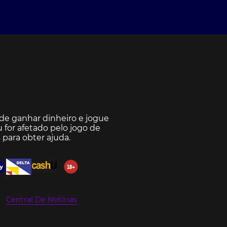
e ganhar dinheiro e jogue
for afetado pelo jogo de
s
para obter ajuda.
Central De Notícias