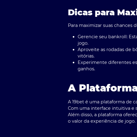
Dicas para Max
Para maximizar suas chances d
Gerencie seu bankroll:
Est
jogo.
Aproveite as rodadas de b
vitórias.
Experimente diferentes es
ganhos.
A Plataforma
A 19bet é uma plataforma de c
Com uma interface intuitiva e 
Além disso, a plataforma ofer
o valor da experiência de jogo.