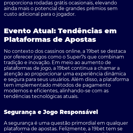
proporciona rodadas grátis ocasionais, elevando
ainda mais o potencial de grandes prêmios sem
custo adicional para o jogador.
Evento Atual: Tendências em
Plataformas de Apostas
No contexto dos cassinos online, a
19bet
se destaca
por oferecer jogos como o Super7s que combinam
tradição e inovação. Em meio ao aumento de
plataformas de jogo, a 19bet continua a chamar a
atenção ao proporcionar uma experiência dinâmica
e segura para seus usuários. Além disso, a plataforma
tem implementado métodos de pagamento
modernos e eficientes, alinhando-se com as
tendências tecnológicas atuais.
Segurança e Jogo Responsável
A segurança é uma questão primordial em qualquer
plataforma de apostas. Felizmente, a 19bet tem se