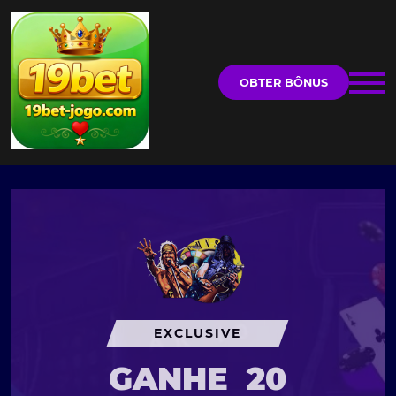
OBTER BÔNUS
EXCLUSIVE
GANHE
20