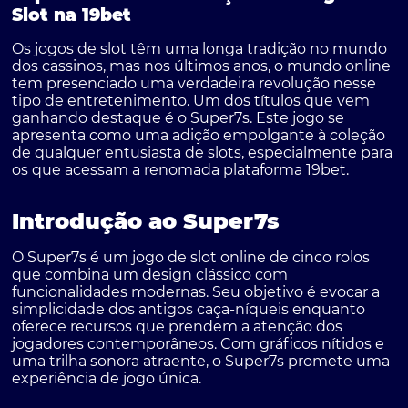
Slot na 19bet
Os jogos de slot têm uma longa tradição no mundo
dos cassinos, mas nos últimos anos, o mundo online
tem presenciado uma verdadeira revolução nesse
tipo de entretenimento. Um dos títulos que vem
ganhando destaque é o
Super7s
. Este jogo se
apresenta como uma adição empolgante à coleção
de qualquer entusiasta de slots, especialmente para
os que acessam a renomada plataforma
19bet
.
Introdução ao Super7s
O
Super7s
é um jogo de slot online de cinco rolos
que combina um design clássico com
funcionalidades modernas. Seu objetivo é evocar a
simplicidade dos antigos caça-níqueis enquanto
oferece recursos que prendem a atenção dos
jogadores contemporâneos. Com gráficos nítidos e
uma trilha sonora atraente, o Super7s promete uma
experiência de jogo única.