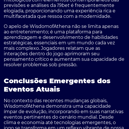
previsões e análises da
19bet
é frequentemente
elogiada, proporcionando uma experiência rica e
multifacetada que ressoa com a modernidade.
O apelo de
WisdomofAthena
não se limita apenas
ao entretenimento; é uma plataforma para
aprendizagem e desenvolvimento de habilidades
estratégicas, essenciais em um mundo cada vez
mais complexo. Jogadores relatam que as
interações dentro do jogo aprimoram seu
pensamento crítico e aumentam sua capacidade de
resolver problemas sob pressão.
Conclusões Emergentes dos
Eventos Atuais
No contexto das recentes mudanças globais,
WisdomofAthena
demonstra uma capacidade
ímpar de evolução, incorporando em suas narrativas
eventos pertinentes do cenário mundial. Desde
clima e economia até tecnologias emergentes, o
jogo se transforma em um reflexo vibrante de nossa