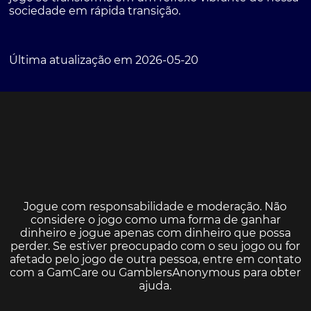
sociedade em rápida transição.
Última atualização em 2026-05-20
Jogue com responsabilidade e moderação. Não
considere o jogo como uma forma de ganhar
dinheiro e jogue apenas com dinheiro que possa
perder. Se estiver preocupado com o seu jogo ou for
afetado pelo jogo de outra pessoa, entre em contato
com a
GamCare
ou
GamblersAnonymous
para obter
ajuda.