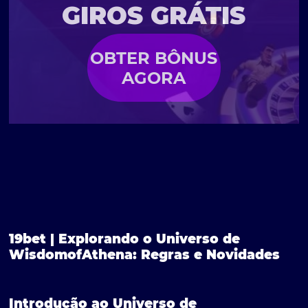
GIROS GRÁTIS
OBTER BÔNUS
AGORA
19bet | Explorando o Universo de
WisdomofAthena: Regras e Novidades
Introdução ao Universo de